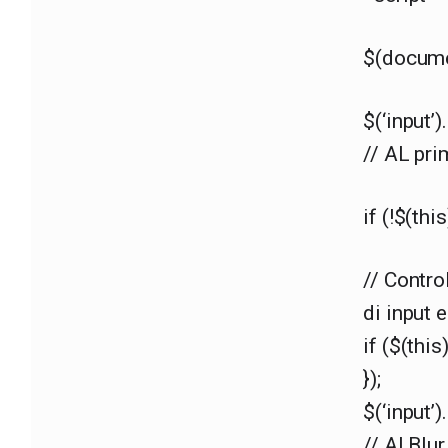
$(docume
$(‘input’)
// AL pri
if (!$(thi
// Contro
di input 
if ($(this
});
$(‘input’)
// Al Blu