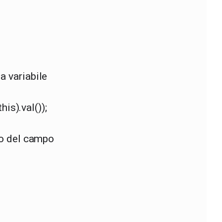
a variabile
his).val());
llo del campo