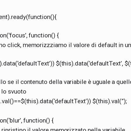
nt).ready(function(){
.on(‘focus’, function() {
mo click, memorizzziamo il valore di default in un
s).data(‘defaultText’)) $(this).data(‘defaultText’, $(t
llo se il contenuto della variabile è uguale a que
e lo svuoto
).val()==$(this).data(‘defaultText’)) $(this).val(”);
.on(‘blur’, function() {
r, ripristino il valore memorizzato nella variabile