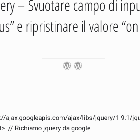
ery – Svuotare campo di inpu
us” e ripristinare il valore “on
://ajax.googleapis.com/ajax/libs/jquery/1.9.1/jqu
t> // Richiamo jquery da google