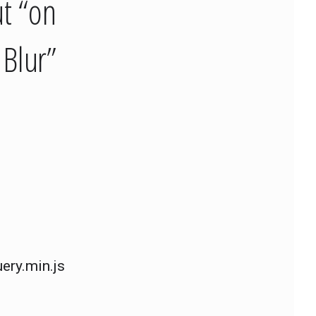
t “on
 Blur”
ery.min.js