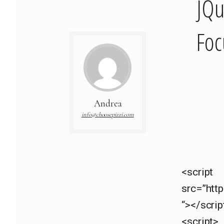
JQu
Foc
Andrea
info@choosepizzi.com
<script
src=”http
“></scrip
<script>