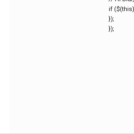
if ($(this
});
});