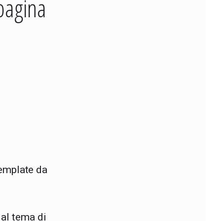
pagina
 template da
dal tema di