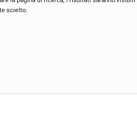
are la pagina di ricerca, i risultati saranno visibili
e scielto.