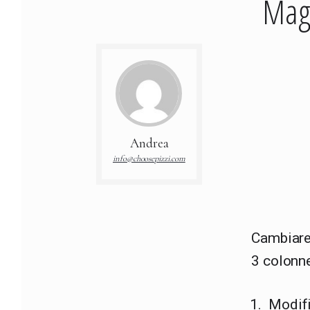
Mage
Andrea
info@choosepizzi.com
Cambiare 
3 colonne
Modific