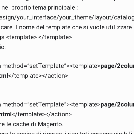
 nel proprio tema principale :
esign/your_interface/your_theme/layout/catalo
are il nome del template che si vuole utilizzare
ags <template> </template>
o:
n method=”setTemplate”><template>
page/2colu
tml
</template></action>
n method=”setTemplate”><template>
page/2colu
phtml
</template></action>
re le cache di Magento.