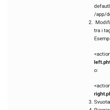
defautl
/app/d
Modific
tra i t
Esempi
<actio
left.ph
o:
<actio
right.
Svuota