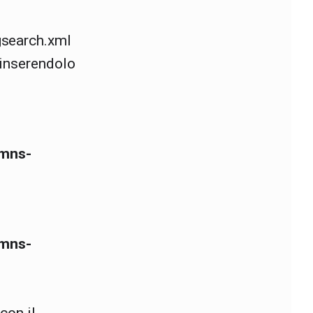
gsearch.xml
 inserendolo
mns-
mns-