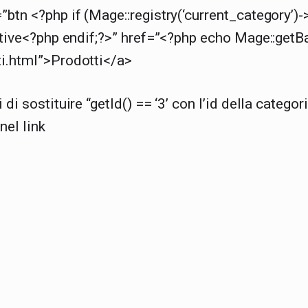
”btn <?php if (Mage::registry(‘current_category’)-
active<?php endif;?>” href=”<?php echo Mage::getBa
ti.html”>Prodotti</a>
 di sostituire “getId() == ‘3’ con l’id della categor
nel link