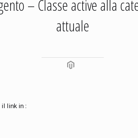
ento – Classe active alla cat
attuale
l link in :