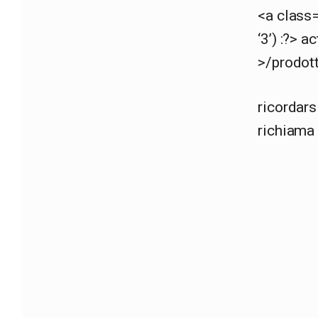
<a class=
‘3’) :?> 
>/prodot
ricordarsi
richiama 