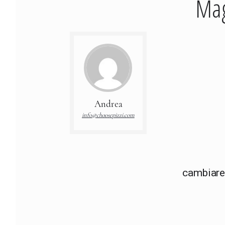
Mag
Andrea
info@choosepizzi.com
cambiare i