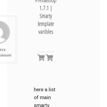
1.7.1 |
Smarty
template
varibles
rea
pizzi.com
here a list
of main
smarty