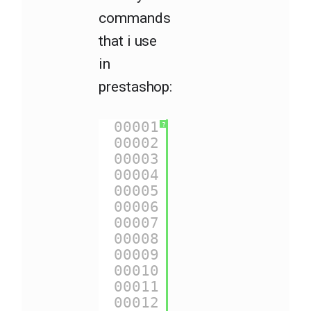
commands
that i use
in
prestashop:
00001
{
$subcategory
.
?
00002
00003
{
$page
|@print_
00004
00005
{
if
$subcatego
00006
00007
{
$urls
.base_ur
00008
00009
{
$urls
.base_ur
00010
00011
{
$urls
.current
00012