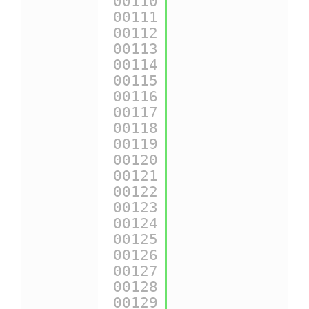
00110
00111
{
$cart
->gift} 
00112
00113
{
$cart
->gift_m
00114
00115
{
$cart
->mobile
00116
00117
{
$cart
->date_a
00118
00119
{
$cart
->date_u
00120
00121
{
$cart
->id_car
00122
00123
{
$cart
->checke
00124
00125
{
$img_cat_dir
}
00126
00127
{
$img_ps_dir
} 
00128
00129
{
$img_lang_dir