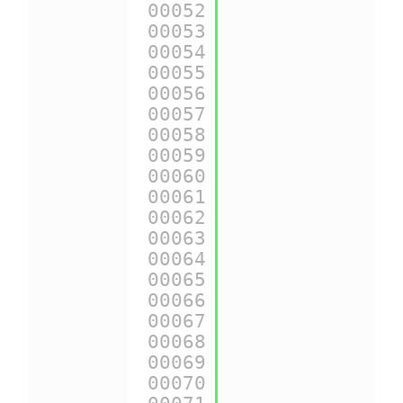
00052
00053
{
$urls
.pages.g
00054
00055
{
$urls
.pages.h
00056
00057
{
$urls
.pages.i
00058
00059
{
$urls
.pages.i
00060
00061
{
$urls
.pages.m
00062
00063
{
$urls
.pages.o
00064
00065
{
$urls
.pages.o
00066
00067
{
$urls
.pages.p
00068
00069
{
$urls
.pages.p
00070