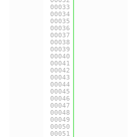
00032
00033
{
$urls
.js_url}
00034
00035
{
$urls
.pic_url
00036
00037
{
$urls
.pages.a
00038
00039
{
$urls
.pages.a
00040
00041
{
$urls
.pages.a
00042
00043
{
$urls
.pages.c
00044
00045
{
$urls
.pages.c
00046
00047
{
$urls
.pages.c
00048
00049
{
$urls
.pages.c
00050
00051
{
$urls
.pages.d