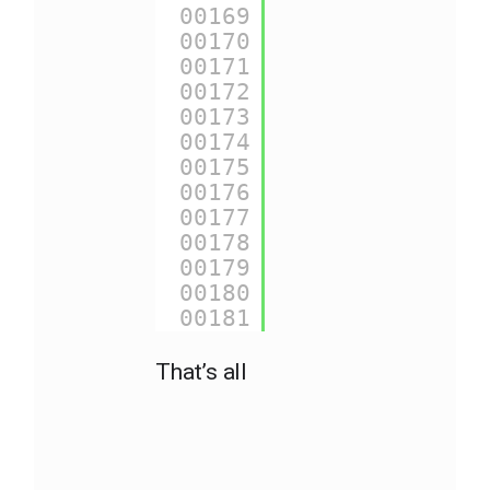
00169
{
$languages
} =
00170
00171
{
$priceDisplay
00172
00173
{
$roundMode
} =
00174
00175
{
$logged
} ==> 
00176
00177
{
$page_name
} =
00178
00179
{
$customerName
00180
00181
{
$use_taxes
} =
That’s all