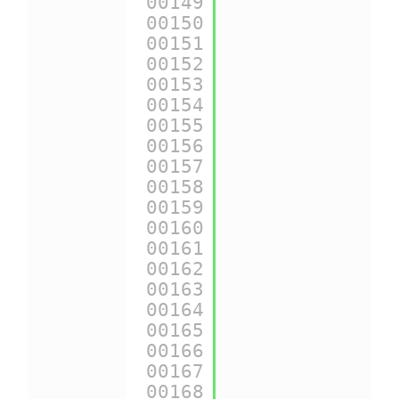
00149
{
$tpl_dir
} ==>
00150
00151
{
$pic_dir
} ==>
00152
00153
{
$lang_iso
} ==
00154
00155
{
$cart_qties
} 
00156
00157
{
$come_from
} =
00158
00159
{
$shop_name
} =
00160
00161
{
$currency
} ==
00162
00163
{
$currencies
} 
00164
00165
{
$id_currency_
00166
00167
{
$cookie
} ==> 
00168