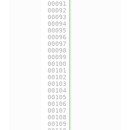
00091
{
$cart
->id}  =
00092
00093
{
$cart
->id_sho
00094
00095
{
$cart
->id_sho
00096
00097
{
$cart
->id_add
00098
00099
{
$cart
->id_add
00100
00101
{
$cart
->id_cur
00102
00103
{
$cart
->id_cus
00104
00105
{
$cart
->id_gue
00106
00107
{
$cart
->id_lan
00108
00109
{
$cart
->recyca