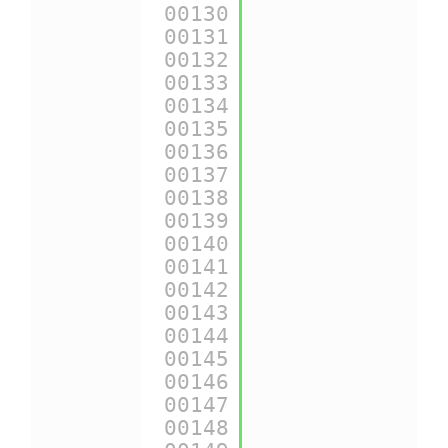
00130
00131
{
$img_sup_dir
}
00132
00133
{
$img_ship_dir
00134
00135
{
$img_prod_dir
00136
00137
{
$img_manu_dir
00138
00139
{
$img_dir
} ==>
00140
00141
{
$css_dir
} ==>
00142
00143
{
$modules_dir
}
00144
00145
{
$mail_dir
} ==
00146
00147
{
$js_dir
} ==> 
00148