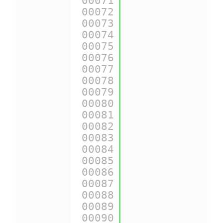
00071
{
$urls
.pages.p
00072
00073
{
$urls
.pages.p
00074
00075
{
$urls
.pages.s
00076
00077
{
$urls
.pages.s
00078
00079
{
$urls
.pages.s
00080
00081
{
$urls
.pages.s
00082
00083
{
$urls
.pages.r
00084
00085
{
$urls
.theme_a
00086
00087
{
$urls
.actions
00088
00089
{
$cart
}  ==> I
00090