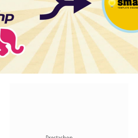
Modx Revo
Bitbucket
Codepen
Modx Revo
Vue JS
Prestashop