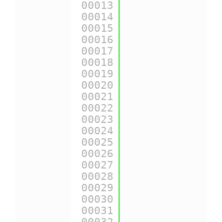
00013
{
$urls
.shop_do
00014
00015
{
$urls
.img_ps_
00016
00017
{
$urls
.img_cat
00018
00019
{
$urls
.img_lan
00020
00021
{
$urls
.img_pro
00022
00023
{
$urls
.img_man
00024
00025
{
$urls
.img_sup
00026
00027
{
$urls
.img_shi
00028
00029
{
$urls
.img_url
00030
00031
{
$urls
.css_url